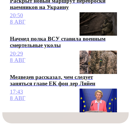
Раскрыт новый маршрут переброски
наемников на Украину
20:50
8 АВГ
Начмед полка ВСУ ставила военным
смертельные уколы
20:29
8 АВГ
Медведев рассказал, чем следует
заняться главе ЕК фон дер Ляйен
17:43
8 АВГ