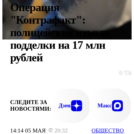
Операция
"Контрафакт":
полицейские изъяли
подделки на 17 млн
рублей
© ТА
СЛЕДИТЕ ЗА
Дзен
Макс
НОВОСТЯМИ:
14:14 05 МАЯ
20:32
ОБЩЕСТВО