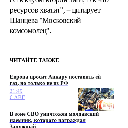
ресурсов хватит", – цитирует
Шанцева "Московский
комсомолец".
ЧИТАЙТЕ ТАКЖЕ
Европа просит Анкару поставить ей
газ, но только не из РФ
21:49
6 АВГ
В зоне СВО уничтожен молдавский
наемник, которого награждал
Залужный