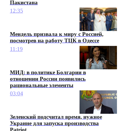
Пакистана
12:35
Мендель призвала к миру с Россией,
посмотрев на работу ТЦК в Одессе
11:19
МИД: в политике Болгарии в
отношении России появились
рациональные элементы
03:04
Зеленский подсчитал время, нужное
Украине для запуска производства
Patriot