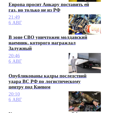
Европа просит Анкару поставить ей
газ, но только не из РФ
21:49
6 АВГ
В зоне СВО уничтожен молдавский
наемник, которого награждал
Залужный
20:46
6 АВГ
Опубликованы кадры последствий
удара ВС РФ по логистическому
центру под Киевом
20:10
6 АВГ