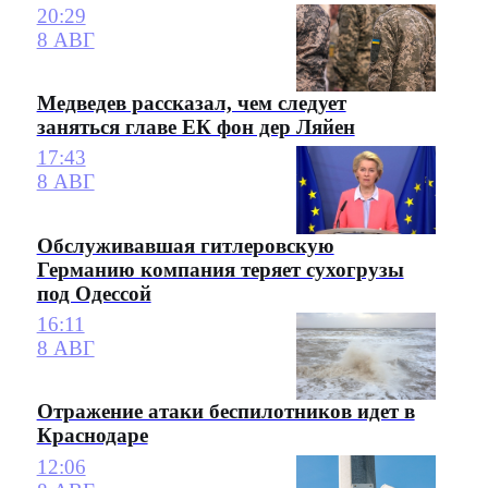
20:29
8 АВГ
Медведев рассказал, чем следует
заняться главе ЕК фон дер Ляйен
17:43
8 АВГ
Обслуживавшая гитлеровскую
Германию компания теряет сухогрузы
под Одессой
16:11
8 АВГ
Отражение атаки беспилотников идет в
Краснодаре
12:06