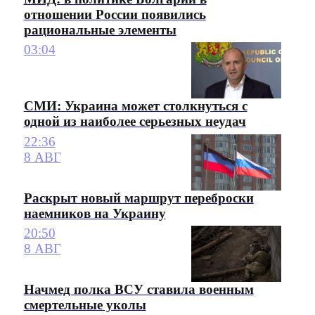
отношении России появились
рациональные элементы
03:04
СМИ: Украина может столкнуться с
одной из наиболее серьезных неудач
22:36
8 АВГ
Раскрыт новый маршрут переброски
наемников на Украину
20:50
8 АВГ
Начмед полка ВСУ ставила военным
смертельные уколы