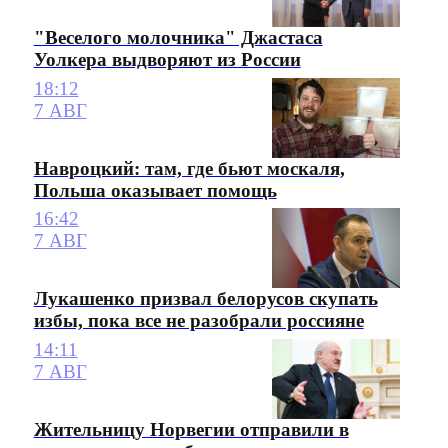
"Веселого молочника" Джастаса
Уолкера выдворяют из России
18:12
7 АВГ
Навроцкий: там, где бьют москаля,
Польша оказывает помощь
16:42
7 АВГ
Лукашенко призвал белорусов скупать
избы, пока все не разобрали россияне
14:11
7 АВГ
Жительницу Норвегии отправили в