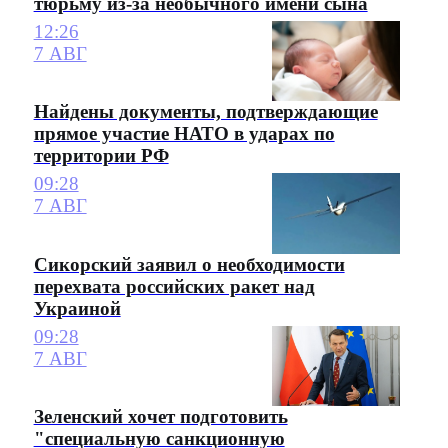
тюрьму из-за необычного имени сына
12:26
7 АВГ
Найдены документы, подтверждающие
прямое участие НАТО в ударах по
территории РФ
09:28
7 АВГ
Сикорский заявил о необходимости
перехвата российских ракет над
Украиной
09:28
7 АВГ
Зеленский хочет подготовить
"специальную санкционную