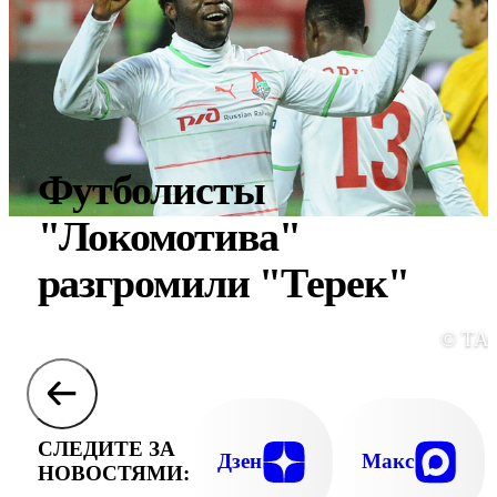
Футболисты
"Локомотива"
разгромили "Терек"
© ТА
СЛЕДИТЕ ЗА
Дзен
Макс
НОВОСТЯМИ: