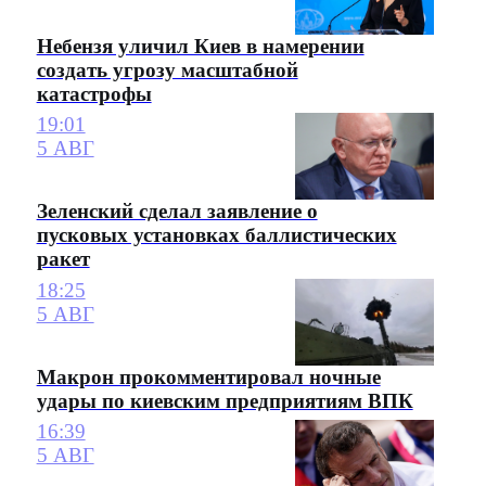
Небензя уличил Киев в намерении
создать угрозу масштабной
катастрофы
19:01
5 АВГ
Зеленский сделал заявление о
пусковых установках баллистических
ракет
18:25
5 АВГ
Макрон прокомментировал ночные
удары по киевским предприятиям ВПК
16:39
5 АВГ