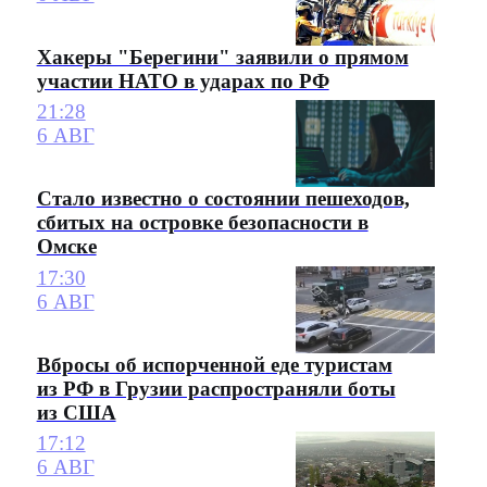
Хакеры "Берегини" заявили о прямом
участии НАТО в ударах по РФ
21:28
6 АВГ
Стало известно о состоянии пешеходов,
сбитых на островке безопасности в
Омске
17:30
6 АВГ
Вбросы об испорченной еде туристам
из РФ в Грузии распространяли боты
из США
17:12
6 АВГ