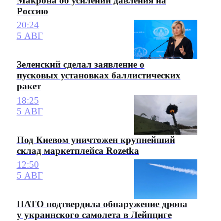
Макрона об усилении давления на
Россию
20:24
5 АВГ
Зеленский сделал заявление о
пусковых установках баллистических
ракет
18:25
5 АВГ
Под Киевом уничтожен крупнейший
склад маркетплейса Rozetka
12:50
5 АВГ
НАТО подтвердила обнаружение дрона
у украинского самолета в Лейпциге