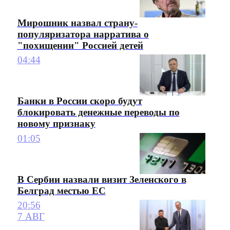
Мирошник назвал страну-
популяризатора нарратива о
"похищении" Россией детей
04:44
Банки в России скоро будут
блокировать денежные переводы по
новому признаку
01:05
В Сербии назвали визит Зеленского в
Белград местью ЕС
20:56
7 АВГ