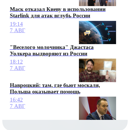
Маск отказал Киеву в использовании
Starlink для атак вглубь России
19:14
7 АВГ
"Веселого молочника" Джастаса
Уолкера выдворяют из России
18:12
7 АВГ
Навроцкий: там, где бьют москаля,
Польша оказывает помощь
16:42
7 АВГ