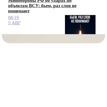
Минобороны РФ об ударах по
объектам ВСУ: бьем, раз слов не
понимают
08:19
5 АВГ