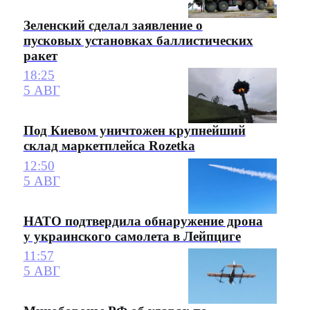
Зеленский сделал заявление о
пусковых установках баллистических
ракет
18:25
5 АВГ
Под Киевом уничтожен крупнейший
склад маркетплейса Rozetka
12:50
5 АВГ
НАТО подтвердила обнаружение дрона
у украинского самолета в Лейпциге
11:57
5 АВГ