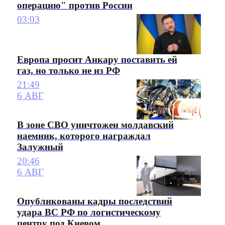
операцию" против России
03:03
Европа просит Анкару поставить ей
газ, но только не из РФ
21:49
6 АВГ
В зоне СВО уничтожен молдавский
наемник, которого награждал
Залужный
20:46
6 АВГ
Опубликованы кадры последствий
удара ВС РФ по логистическому
центру под Киевом