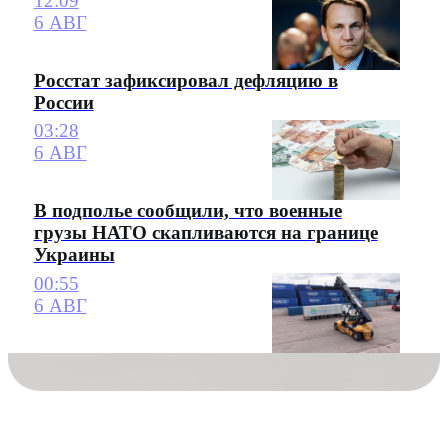
12:09
6 АВГ
Росстат зафиксировал дефляцию в
России
03:28
6 АВГ
В подполье сообщили, что военные
грузы НАТО скапливаются на границе
Украины
00:55
6 АВГ