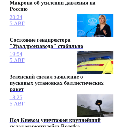
Макрона об усилении давления на
Россию
20:24
5 АВГ
Состояние гендиректора
"Уралдронзавода" стабильно
19:54
5 АВГ
Зеленский сделал заявление о
пусковых установках баллистических
ракет
18:25
5 АВГ
Под Киевом уничтожен крупнейший
склад маркетплейса Rozetka