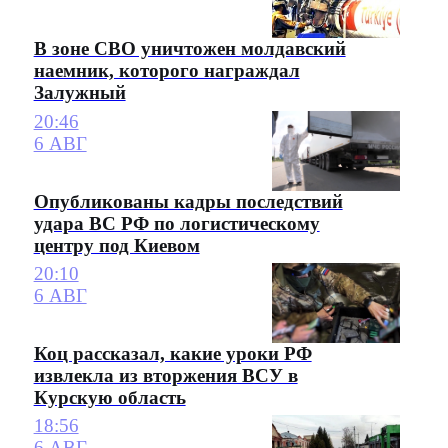
В зоне СВО уничтожен молдавский
наемник, которого награждал
Залужный
20:46
6 АВГ
Опубликованы кадры последствий
удара ВС РФ по логистическому
центру под Киевом
20:10
6 АВГ
Коц рассказал, какие уроки РФ
извлекла из вторжения ВСУ в
Курскую область
18:56
6 АВГ