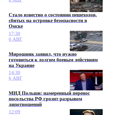
Стало известно о состоянии пешеходов,
сбитых на островке безопасности в
Омске
17:30
6 АВГ
Мирошник заявил, что нужно
готовиться к долгим боевым действиям
на Украине
14:30
6 АВГ
МИД Польши: намеренный перенос
посольства РФ грозит разрывом
дипотношений
12:09