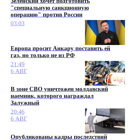
Зеленский хочет подготовить
"специальную санкционную
операцию" против России
03:03
Европа просит Анкару поставить ей
газ, но только не из РФ
21:49
6 АВГ
В зоне СВО уничтожен молдавский
наемник, которого награждал
Залужный
20:46
6 АВГ
Опубликованы кадры последствий