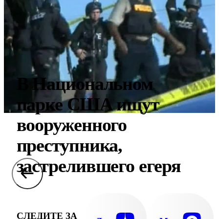
В Национальном
парке США ищут
вооруженного
преступника,
застрелившего егеря
СЛЕДИТЕ ЗА