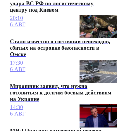
удара ВС РФ по логистическому
центру под Киевом
20:10
6 АВГ
Стало известно о состоянии пешеходов,
сбитых на островке безопасности в
Омске
17:30
6 АВГ
Мирошник заявил, что нужно
готовиться к долгим боевым действиям
на Украине
14:30
6 АВГ
МИД Польши: намеренный перенос