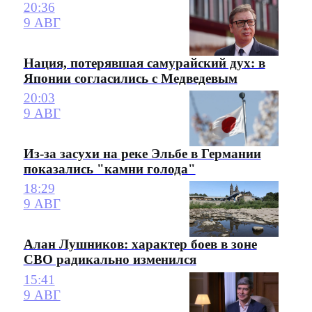
20:36
9 АВГ
Нация, потерявшая самурайский дух: в
Японии согласились с Медведевым
20:03
9 АВГ
Из-за засухи на реке Эльбе в Германии
показались "камни голода"
18:29
9 АВГ
Алан Лушников: характер боев в зоне
СВО радикально изменился
15:41
9 АВГ