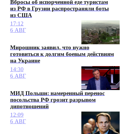
Вбросы об испорченной еде туристам
из РФ в Грузии распространяли боты
из США
17:12
6 АВГ
Мирошник заявил, что нужно
готовиться к долгим боевым действиям
на Украине
14:30
6 АВГ
МИД Польши: намеренный перенос
посольства РФ грозит разрывом
дипотношений
12:09
6 АВГ