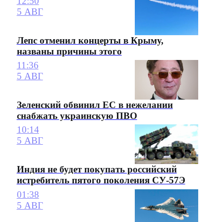
12:50
5 АВГ
Лепс отменил концерты в Крыму,
названы причины этого
11:36
5 АВГ
Зеленский обвинил ЕС в нежелании
снабжать украинскую ПВО
10:14
5 АВГ
Индия не будет покупать российский
истребитель пятого поколения СУ-57Э
01:38
5 АВГ