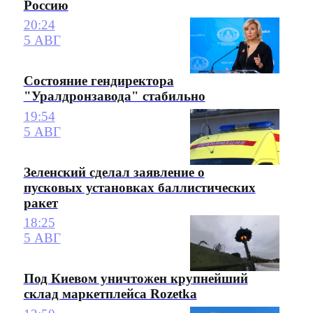
Россию
20:24
5 АВГ
Состояние гендиректора
"Уралдронзавода" стабильно
19:54
5 АВГ
Зеленский сделал заявление о
пусковых установках баллистических
ракет
18:25
5 АВГ
Под Киевом уничтожен крупнейший
склад маркетплейса Rozetka