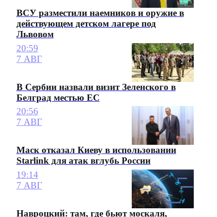
ВСУ разместили наемников и оружие в
действующем детском лагере под
Львовом
20:59
7 АВГ
В Сербии назвали визит Зеленского в
Белград местью ЕС
20:56
7 АВГ
Маск отказал Киеву в использовании
Starlink для атак вглубь России
19:14
7 АВГ
Навроцкий: там, где бьют москаля,