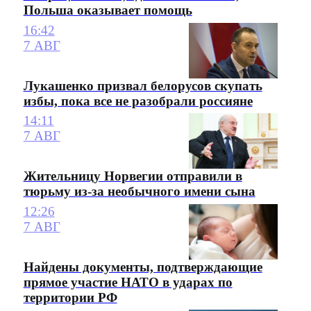
Польша оказывает помощь
16:42
7 АВГ
Лукашенко призвал белорусов скупать
избы, пока все не разобрали россияне
14:11
7 АВГ
Жительницу Норвегии отправили в
тюрьму из-за необычного имени сына
12:26
7 АВГ
Найдены документы, подтверждающие
прямое участие НАТО в ударах по
территории РФ