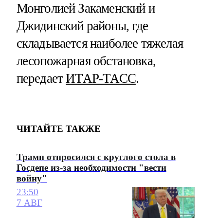
Монголией Закаменский и
Джидинский районы, где
складывается наиболее тяжелая
лесопожарная обстановка,
передает
ИТАР-ТАСС
.
ЧИТАЙТЕ ТАКЖЕ
Трамп отпросился с круглого стола в
Госдепе из-за необходимости "вести
войну"
23:50
7 АВГ