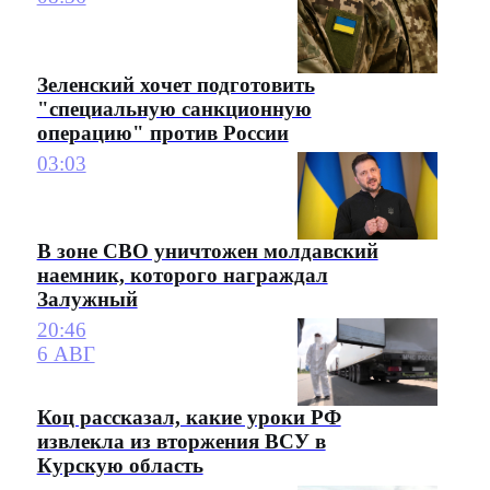
Зеленский хочет подготовить
"специальную санкционную
операцию" против России
03:03
В зоне СВО уничтожен молдавский
наемник, которого награждал
Залужный
20:46
6 АВГ
Коц рассказал, какие уроки РФ
извлекла из вторжения ВСУ в
Курскую область