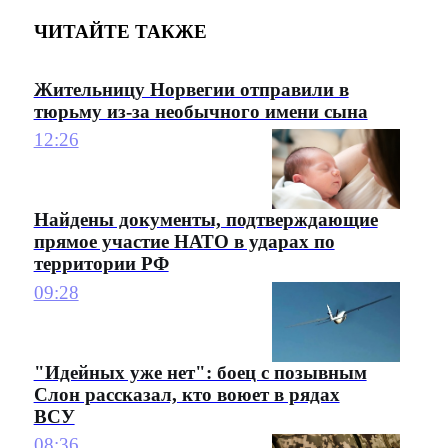
ЧИТАЙТЕ ТАКЖЕ
Жительницу Норвегии отправили в
тюрьму из-за необычного имени сына
12:26
Найдены документы, подтверждающие
прямое участие НАТО в ударах по
территории РФ
09:28
"Идейных уже нет": боец с позывным
Слон рассказал, кто воюет в рядах
ВСУ
08:36