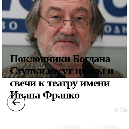
Поклонники Богдана
Ступки несут цветы и
свечи к театру имени
Ивана Франко
© ТА