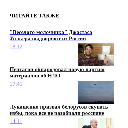
ЧИТАЙТЕ ТАКЖЕ
"Веселого молочника" Джастаса
Уолкера выдворяют из России
18:12
Пентагон обнародовал новую партию
материалов об НЛО
17:41
Лукашенко призвал белорусов скупать
избы, пока все не разобрали россияне
14:11