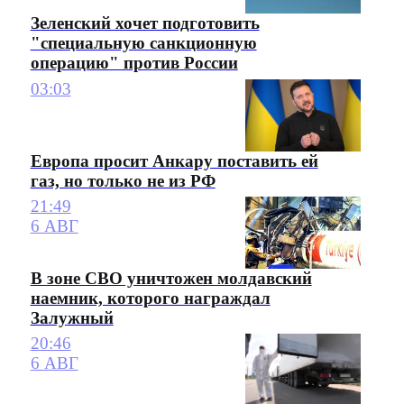
Зеленский хочет подготовить
"специальную санкционную
операцию" против России
03:03
Европа просит Анкару поставить ей
газ, но только не из РФ
21:49
6 АВГ
В зоне СВО уничтожен молдавский
наемник, которого награждал
Залужный
20:46
6 АВГ