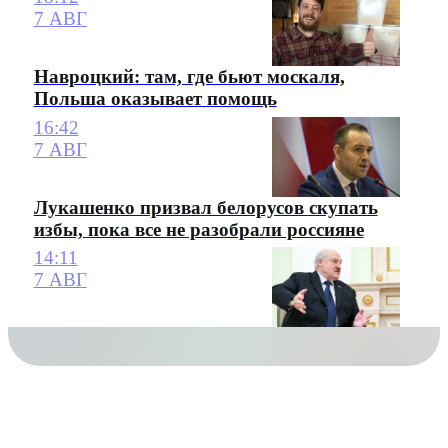
7 АВГ
Навроцкий: там, где бьют москаля,
Польша оказывает помощь
16:42
7 АВГ
Лукашенко призвал белорусов скупать
избы, пока все не разобрали россияне
14:11
7 АВГ