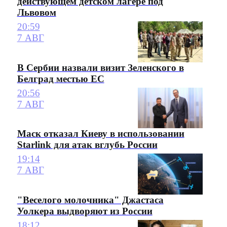
действующем детском лагере под
Львовом
20:59
7 АВГ
В Сербии назвали визит Зеленского в
Белград местью ЕС
20:56
7 АВГ
Маск отказал Киеву в использовании
Starlink для атак вглубь России
19:14
7 АВГ
"Веселого молочника" Джастаса
Уолкера выдворяют из России
18:12