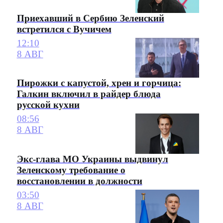
Приехавший в Сербию Зеленский
встретился с Вучичем
12:10
8 АВГ
Пирожки с капустой, хрен и горчица:
Галкин включил в райдер блюда
русской кухни
08:56
8 АВГ
Экс-глава МО Украины выдвинул
Зеленскому требование о
восстановлении в должности
03:50
8 АВГ