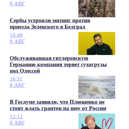
8 АВГ
Сербы устроили митинг против
приезда Зеленского в Белград
16:48
8 АВГ
Обслуживавшая гитлеровскую
Германию компания теряет сухогрузы
под Одессой
16:11
8 АВГ
В Госдуме заявили, что Плющенко не
стоит ждать грантов на шоу от России
12:12
8 АВГ