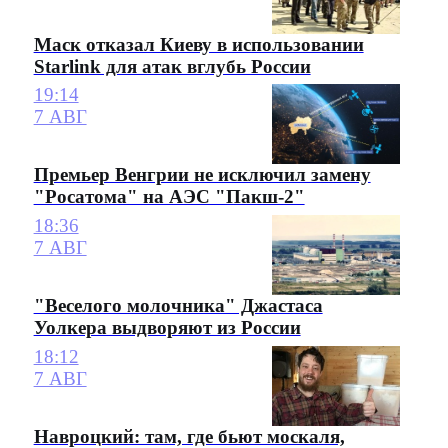
Маск отказал Киеву в использовании
Starlink для атак вглубь России
19:14
7 АВГ
Премьер Венгрии не исключил замену
"Росатома" на АЭС "Пакш-2"
18:36
7 АВГ
"Веселого молочника" Джастаса
Уолкера выдворяют из России
18:12
7 АВГ
Навроцкий: там, где бьют москаля,