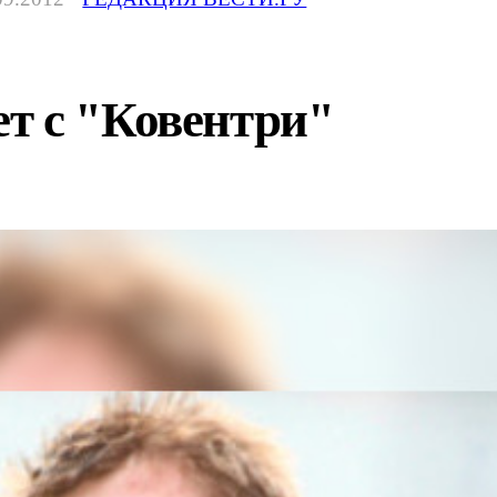
т с "Ковентри"