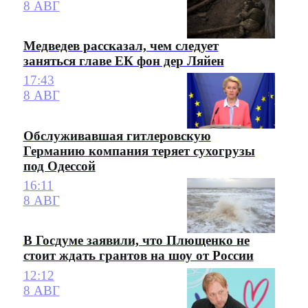
8 АВГ
Медведев рассказал, чем следует
заняться главе ЕК фон дер Ляйен
17:43
8 АВГ
Обслуживавшая гитлеровскую
Германию компания теряет сухогрузы
под Одессой
16:11
8 АВГ
В Госдуме заявили, что Плющенко не
стоит ждать грантов на шоу от России
12:12
8 АВГ