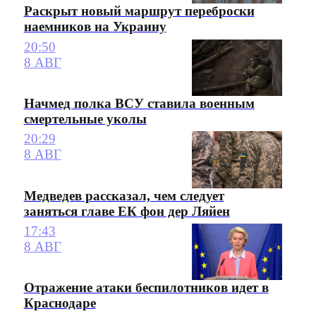
Раскрыт новый маршрут переброски
наемников на Украину
20:50
8 АВГ
Начмед полка ВСУ ставила военным
смертельные уколы
20:29
8 АВГ
Медведев рассказал, чем следует
заняться главе ЕК фон дер Ляйен
17:43
8 АВГ
Отражение атаки беспилотников идет в
Краснодаре