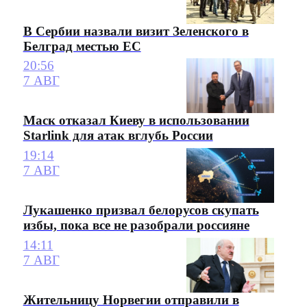
В Сербии назвали визит Зеленского в
Белград местью ЕС
20:56
7 АВГ
Маск отказал Киеву в использовании
Starlink для атак вглубь России
19:14
7 АВГ
Лукашенко призвал белорусов скупать
избы, пока все не разобрали россияне
14:11
7 АВГ
Жительницу Норвегии отправили в