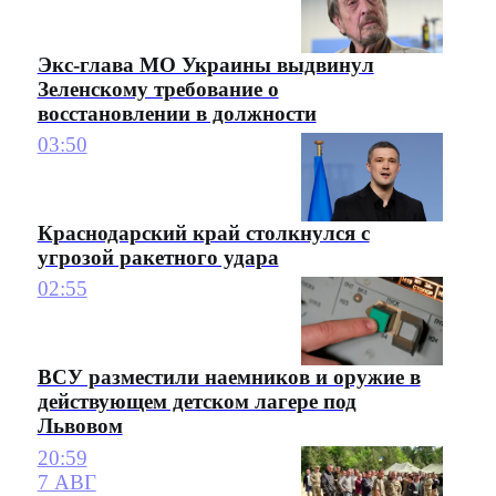
Экс-глава МО Украины выдвинул
Зеленскому требование о
восстановлении в должности
03:50
Краснодарский край столкнулся с
угрозой ракетного удара
02:55
ВСУ разместили наемников и оружие в
действующем детском лагере под
Львовом
20:59
7 АВГ