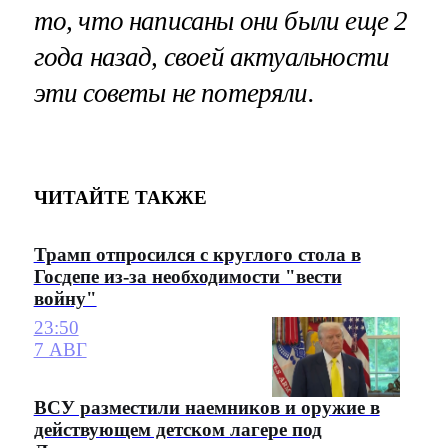
то, что написаны они были еще 2
года назад, своей актуальности
эти советы не потеряли.
ЧИТАЙТЕ ТАКЖЕ
Трамп отпросился с круглого стола в
Госдепе из-за необходимости "вести
войну"
23:50
7 АВГ
ВСУ разместили наемников и оружие в
действующем детском лагере под