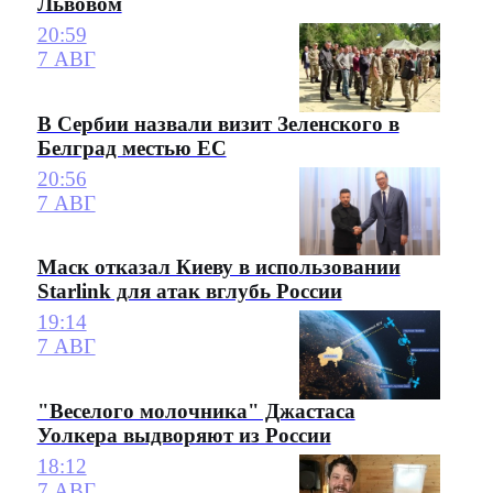
Львовом
20:59
7 АВГ
В Сербии назвали визит Зеленского в
Белград местью ЕС
20:56
7 АВГ
Маск отказал Киеву в использовании
Starlink для атак вглубь России
19:14
7 АВГ
"Веселого молочника" Джастаса
Уолкера выдворяют из России
18:12
7 АВГ