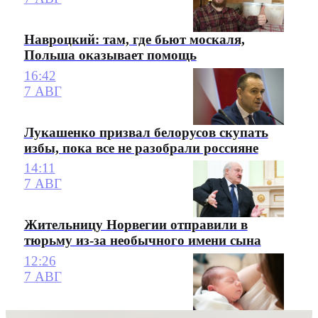
Навроцкий: там, где бьют москаля,
Польша оказывает помощь
16:42
7 АВГ
Лукашенко призвал белорусов скупать
избы, пока все не разобрали россияне
14:11
7 АВГ
Жительницу Норвегии отправили в
тюрьму из-за необычного имени сына
12:26
7 АВГ