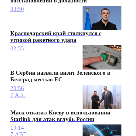
восстановлении в должности
03:50
Краснодарский край столкнулся с
угрозой ракетного удара
02:55
В Сербии назвали визит Зеленского в
Белград местью ЕС
20:56
7 АВГ
Маск отказал Киеву в использовании
Starlink для атак вглубь России
19:14
7 АВГ