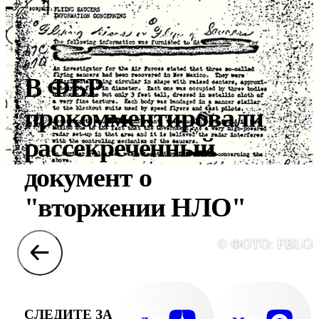
В ФБР
прокомментировали
рассекреченный
документ о
"вторжении НЛО"
© ФОТО: FBI.G
СЛЕДИТЕ ЗА