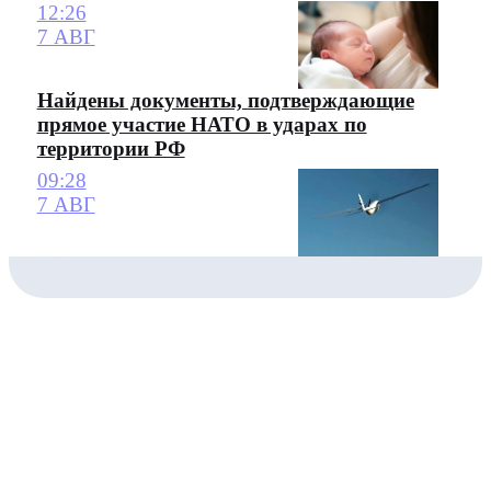
12:26
7 АВГ
Найдены документы, подтверждающие
прямое участие НАТО в ударах по
территории РФ
09:28
7 АВГ