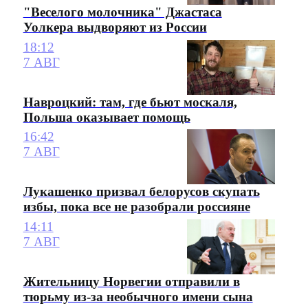
"Веселого молочника" Джастаса
Уолкера выдворяют из России
18:12
7 АВГ
Навроцкий: там, где бьют москаля,
Польша оказывает помощь
16:42
7 АВГ
Лукашенко призвал белорусов скупать
избы, пока все не разобрали россияне
14:11
7 АВГ
Жительницу Норвегии отправили в
тюрьму из-за необычного имени сына