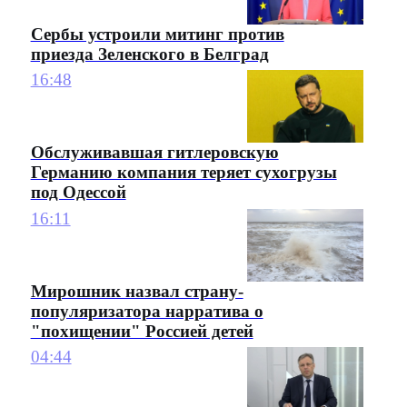
Сербы устроили митинг против
приезда Зеленского в Белград
16:48
Обслуживавшая гитлеровскую
Германию компания теряет сухогрузы
под Одессой
16:11
Мирошник назвал страну-
популяризатора нарратива о
"похищении" Россией детей
04:44