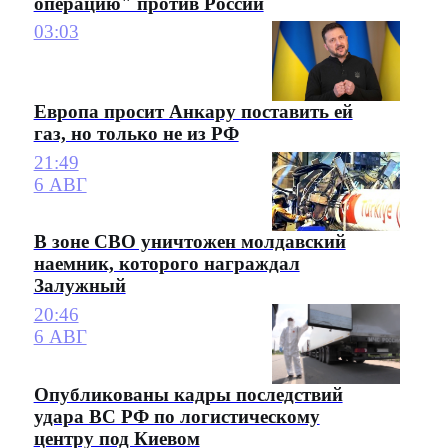
операцию" против России
03:03
Европа просит Анкару поставить ей
газ, но только не из РФ
21:49
6 АВГ
В зоне СВО уничтожен молдавский
наемник, которого награждал
Залужный
20:46
6 АВГ
Опубликованы кадры последствий
удара ВС РФ по логистическому
центру под Киевом