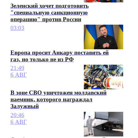
Зеленский хочет подготовить
"специальную санкционную
операцию" против России
03:03
Европа просит Анкару поставить ей
газ, но только не из РФ
21:49
6 АВГ
В зоне СВО уничтожен молдавский
наемник, которого награждал
Залужный
20:46
6 АВГ