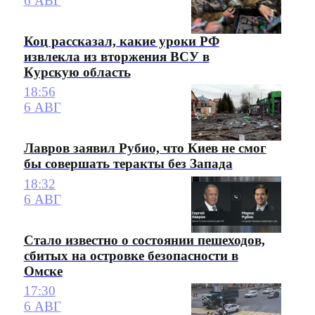
6 АВГ
Коц рассказал, какие уроки РФ
извлекла из вторжения ВСУ в
Курскую область
18:56
6 АВГ
Лавров заявил Рубио, что Киев не смог
бы совершать теракты без Запада
18:32
6 АВГ
Стало известно о состоянии пешеходов,
сбитых на островке безопасности в
Омске
17:30
6 АВГ