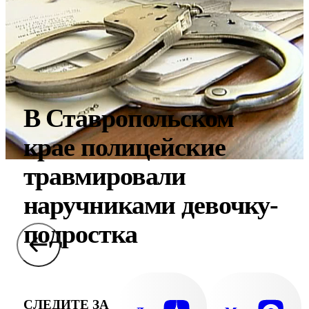
В Ставропольском
крае полицейские
травмировали
наручниками девочку-
подростка
СЛЕДИТЕ ЗА