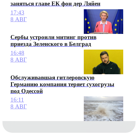
заняться главе ЕК фон дер Ляйен
17:43
8 АВГ
Сербы устроили митинг против
приезда Зеленского в Белград
16:48
8 АВГ
Обслуживавшая гитлеровскую
Германию компания теряет сухогрузы
под Одессой
16:11
8 АВГ