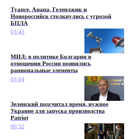
Туапсе, Анапа, Геленджик и
Новороссийск столкнулись с угрозой
БПЛА
03:43
МИД: в политике Болгарии в
отношении России появились
рациональные элементы
03:04
Зеленский подсчитал время, нужное
Украине для запуска производства
Patriot
00:32