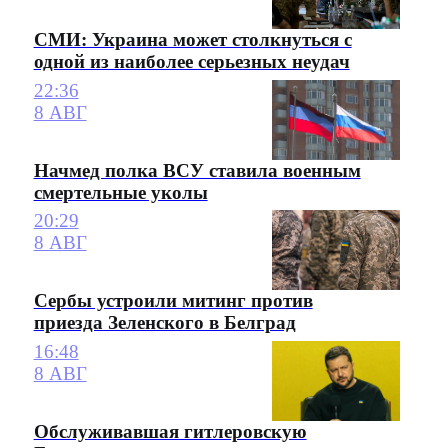
СМИ: Украина может столкнуться с
одной из наиболее серьезных неудач
22:36
8 АВГ
Начмед полка ВСУ ставила военным
смертельные уколы
20:29
8 АВГ
Сербы устроили митинг против
приезда Зеленского в Белград
16:48
8 АВГ
Обслуживавшая гитлеровскую