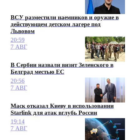
ВСУ разместили наемников и оружие в
действующем детском лагере под
Львовом
20:59
7 АВГ
В Сербии назвали визит Зеленского в
Белград местью ЕС
20:56
7 АВГ
Маск отказал Киеву в использовании
Starlink для атак вглубь России
19:14
7 АВГ