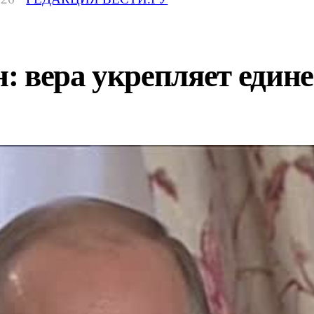
: вера укрепляет един