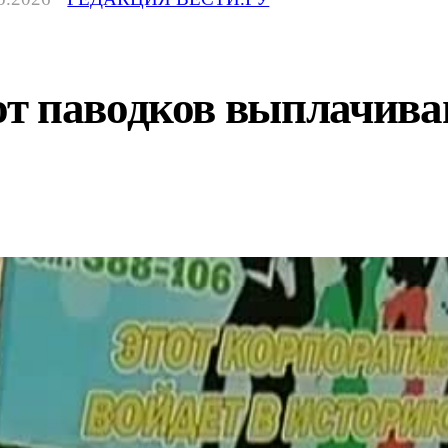
т паводков выплачив