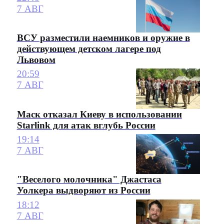
7 АВГ
ВСУ разместили наемников и оружие в
действующем детском лагере под
Львовом
20:59
7 АВГ
Маск отказал Киеву в использовании
Starlink для атак вглубь России
19:14
7 АВГ
"Веселого молочника" Джастаса
Уолкера выдворяют из России
18:12
7 АВГ