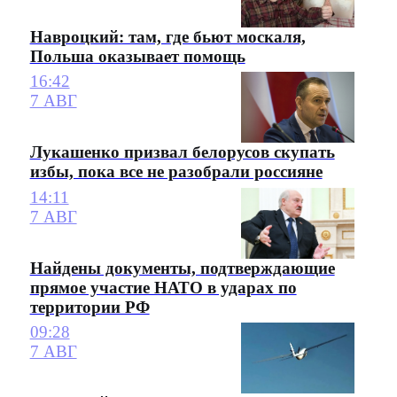
Навроцкий: там, где бьют москаля,
Польша оказывает помощь
16:42
7 АВГ
Лукашенко призвал белорусов скупать
избы, пока все не разобрали россияне
14:11
7 АВГ
Найдены документы, подтверждающие
прямое участие НАТО в ударах по
территории РФ
09:28
7 АВГ