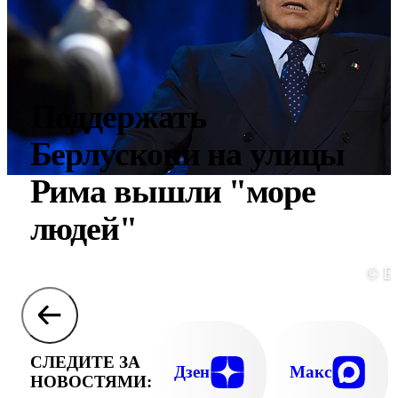
Поддержать
Берлускони на улицы
Рима вышли "море
людей"
© E
СЛЕДИТЕ ЗА
Дзен
Макс
НОВОСТЯМИ: