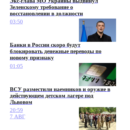
Экс-глава МО Украины выдвинул
Зеленскому требование о
восстановлении в должности
03:50
Банки в России скоро будут
блокировать денежные переводы по
новому признаку
01:05
ВСУ разместили наемников и оружие в
действующем детском лагере под
Львовом
20:59
7 АВГ