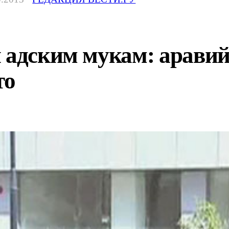
и адским мукам: арави
то