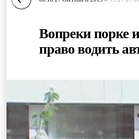
Вопреки порке 
право водить ав