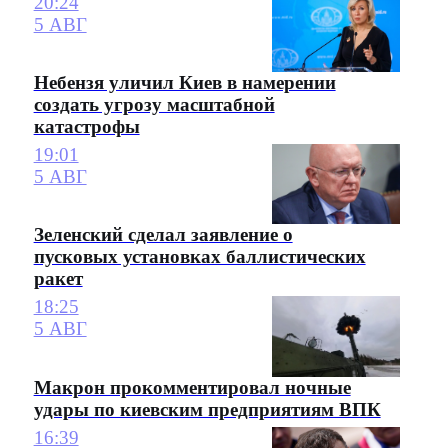
20:24
5 АВГ
Небензя уличил Киев в намерении
создать угрозу масштабной
катастрофы
19:01
5 АВГ
Зеленский сделал заявление о
пусковых установках баллистических
ракет
18:25
5 АВГ
Макрон прокомментировал ночные
удары по киевским предприятиям ВПК
16:39