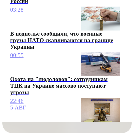
России
03:28
В подполье сообщили, что военные
грузы НАТО скапливаются на границе
Украины
00:55
Охота на "людоловов": сотрудникам
ТЦК на Украине массово поступают
угрозы
22:46
5 АВГ