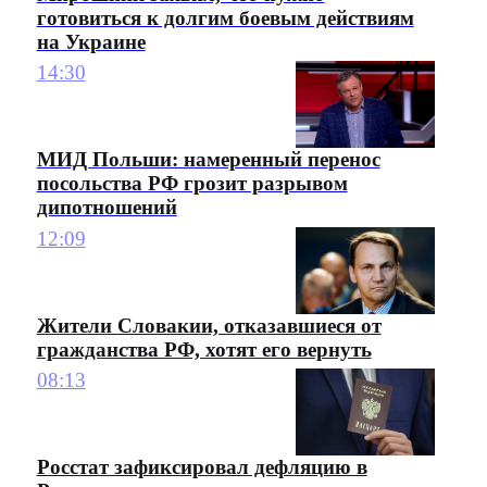
готовиться к долгим боевым действиям
на Украине
14:30
МИД Польши: намеренный перенос
посольства РФ грозит разрывом
дипотношений
12:09
Жители Словакии, отказавшиеся от
гражданства РФ, хотят его вернуть
08:13
Росстат зафиксировал дефляцию в