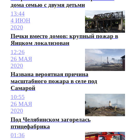
дома семью с двумя детьми
13:44
4 ИЮН
2020
Печки вместо домов: крупный пожар в
Яицком локализован
12:26
26 МАЯ
2020
Названа вероятная причина
масштабного пожара в селе под
Самарой
10:55
26 МАЯ
2020
Под Челябинском загорелась
птицефабрика
01:36